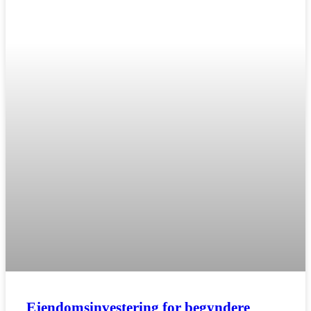
Ejendomsinvestering for begyndere