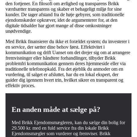
den fortjener. En filosofi om ærlighed og transparens Brikk
værdsætter transparens og skaber et behageligt miljø for sine
kunder. De tager afstand fra de høje gebyrer, som traditionelle
ejendomskæder opkræver, idet de argumenterer for, at den
digitale tidsalder har gjort mange af disse omkostninger
unødvendige.
Med Brikk finansierer du ikke et forældet system; du investerer i
en service, der sætter dine behov først. Effektivitet i
kommunikation og drift Uanset om det drejer sig om at arrangere
fremvisninger eller håndtere forhandlinger, tilbyder Brikk
problemfri kommunikation gennem deres hjemmeside eller via
traditionelle telefonopkald. Fra det øjeblik du anmoder om en
vurdering, til salget er afsluttet, har du en lokal ekspert, der
guider dig igennem hvert trin, hvilket sikrer en transparent og
effektiv proces.
En anden måde at sælge på?
Med Brikk Ejendomsmægleren, kan du sælge din bolig for
29.500 kr. med en fuld service fra din lokale Brikk
Ejendomsmægler som vurderer og fremviser. Brikk