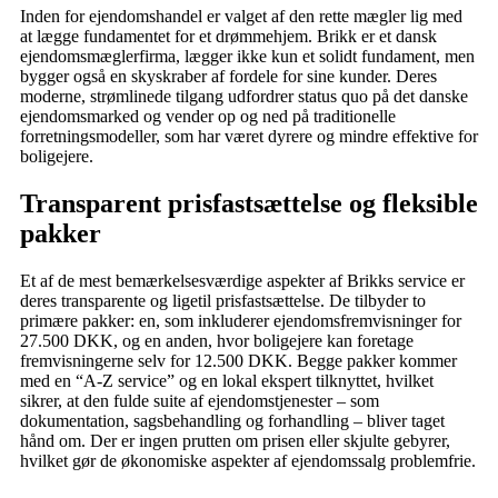
Inden for ejendomshandel er valget af den rette mægler lig med
at lægge fundamentet for et drømmehjem. Brikk er et dansk
ejendomsmæglerfirma, lægger ikke kun et solidt fundament, men
bygger også en skyskraber af fordele for sine kunder. Deres
moderne, strømlinede tilgang udfordrer status quo på det danske
ejendomsmarked og vender op og ned på traditionelle
forretningsmodeller, som har været dyrere og mindre effektive for
boligejere.
Transparent prisfastsættelse og fleksible
pakker
Et af de mest bemærkelsesværdige aspekter af Brikks service er
deres transparente og ligetil prisfastsættelse. De tilbyder to
primære pakker: en, som inkluderer ejendomsfremvisninger for
27.500 DKK, og en anden, hvor boligejere kan foretage
fremvisningerne selv for 12.500 DKK. Begge pakker kommer
med en “A-Z service” og en lokal ekspert tilknyttet, hvilket
sikrer, at den fulde suite af ejendomstjenester – som
dokumentation, sagsbehandling og forhandling – bliver taget
hånd om. Der er ingen prutten om prisen eller skjulte gebyrer,
hvilket gør de økonomiske aspekter af ejendomssalg problemfrie.