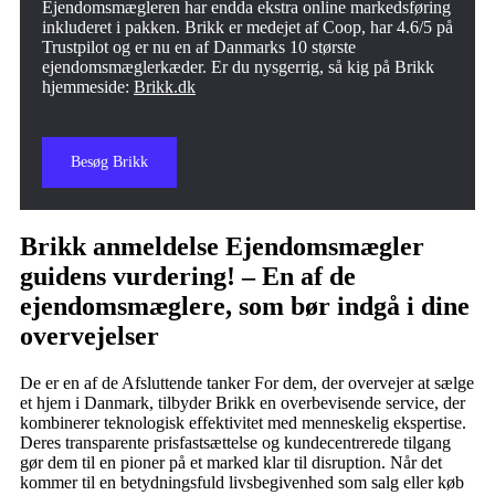
Ejendomsmægleren har endda ekstra online markedsføring
inkluderet i pakken. Brikk er medejet af Coop, har 4.6/5 på
Trustpilot og er nu en af Danmarks 10 største
ejendomsmæglerkæder. Er du nysgerrig, så kig på Brikk
hjemmeside:
Brikk.dk
Besøg Brikk
Brikk anmeldelse Ejendomsmægler
guidens vurdering! – En af de
ejendomsmæglere, som bør indgå i dine
overvejelser
De er en af de Afsluttende tanker For dem, der overvejer at sælge
et hjem i Danmark, tilbyder Brikk en overbevisende service, der
kombinerer teknologisk effektivitet med menneskelig ekspertise.
Deres transparente prisfastsættelse og kundecentrerede tilgang
gør dem til en pioner på et marked klar til disruption. Når det
kommer til en betydningsfuld livsbegivenhed som salg eller køb