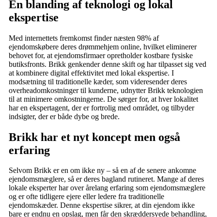
En blanding af teknologi og lokal
ekspertise
Med internettets fremkomst finder næsten 98% af
ejendomskøbere deres drømmehjem online, hvilket eliminerer
behovet for, at ejendomsfirmaer opretholder kostbare fysiske
butiksfronts. Brikk genkender denne skift og har tilpasset sig ved
at kombinere digital effektivitet med lokal ekspertise. I
modsætning til traditionelle kæder, som videresender deres
overheadomkostninger til kunderne, udnytter Brikk teknologien
til at minimere omkostningerne. De sørger for, at hver lokalitet
har en ekspertagent, der er fortrolig med området, og tilbyder
indsigter, der er både dybe og brede.
Brikk har et nyt koncept men også
erfaring
Selvom Brikk er en om ikke ny – så en af de senere ankomne
ejendomsmæglere, så er deres bagland rutineret. Mange af deres
lokale eksperter har over årelang erfaring som ejendomsmæglere
og er ofte tidligere ejere eller ledere fra traditionelle
ejendomskæder. Denne ekspertise sikrer, at din ejendom ikke
bare er endnu en opslag, men får den skræddersyede behandling,