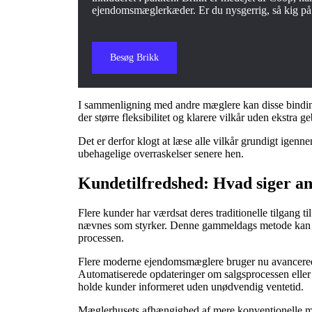
ejendomsmæglerkæder. Er du nysgerrig, så kig p
Besøg Brikk
I sammenligning med andre mæglere kan disse bindings
der større fleksibilitet og klarere vilkår uden ekstra g
Det er derfor klogt at læse alle vilkår grundigt igenn
ubehagelige overraskelser senere hen.
Kundetilfredshed: Hvad siger a
Flere kunder har værdsat deres traditionelle tilgang t
nævnes som styrker. Denne gammeldags metode kan sk
processen.
Flere moderne ejendomsmæglere bruger nu avancerede 
Automatiserede opdateringer om salgsprocessen eller 
holde kunder informeret uden unødvendig ventetid.
Mæglerhusets afhængighed af mere konventionelle met