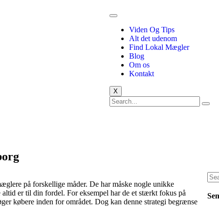
Viden Og Tips
Alt det udenom
Find Lokal Mægler
Blog
Om os
Kontakt
X
borg
mæglere på forskellige måder. De har måske nogle unikke
ltid er til din fordel. For eksempel har de et stærkt fokus på
Sen
søger købere inden for området. Dog kan denne strategi begrænse