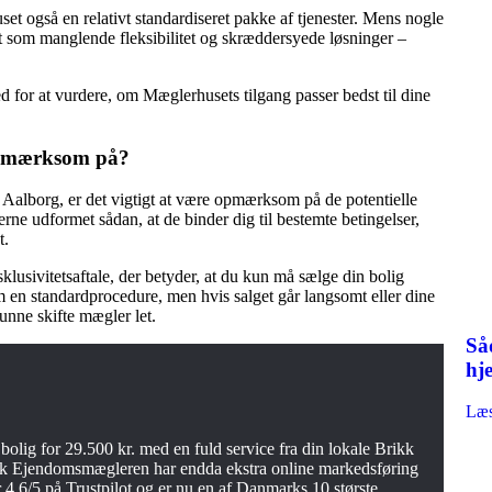
 også en relativt standardiseret pakke af tjenester. Mens nogle
 som manglende fleksibilitet og skræddersyede løsninger –
ed for at vurdere, om Mæglerhusets tilgang passer bedst til dine
opmærksom på?
Aalborg, er det vigtigt at være opmærksom på de potentielle
erne udformet sådan, at de binder dig til bestemte betingelser,
t.
lusivitetsaftale, der betyder, at du kun må sælge din bolig
 en standardprocedure, men hvis salget går langsomt eller dine
unne skifte mægler let.
Så
hj
Læs
ig for 29.500 kr. med en fuld service fra din lokale Brikk
k Ejendomsmægleren har endda ekstra online markedsføring
 4.6/5 på Trustpilot og er nu en af Danmarks 10 største