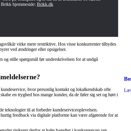
å Brikk hjemmeside:
Brikk.dk
vilkår virke mere restriktive. Hos visse konkurrenter tilbydes
ebyrer ved ændringer eller opsigelser.
em og stille spørgsmål før underskrivelsen for at undgå
nmeldelserne?
Be
il kundeservice, hvor personlig kontakt og lokalkendskab ofte
Læs
abe en tryghed hos mange kunder, da de føler sig set og hørt i
teknologier til at forbedre kundeserviceoplevelsen.
hurtig feedback via digitale platforme kan være afgørende for at
oder risikerer derfor at halte bagefter i konkurrencen om