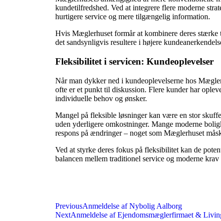
kundetilfredshed. Ved at integrere flere moderne strat
hurtigere service og mere tilgængelig information.
Hvis Mæglerhuset formår at kombinere deres stærke tr
det sandsynligvis resultere i højere kundeanerkendels
Fleksibilitet i servicen: Kundeoplevelser
Når man dykker ned i kundeoplevelserne hos Mæglerhuse
ofte er et punkt til diskussion. Flere kunder har op
individuelle behov og ønsker.
Mangel på fleksible løsninger kan være en stor skuffe
uden yderligere omkostninger. Mange moderne boligk
respons på ændringer – noget som Mæglerhuset måske 
Ved at styrke deres fokus på fleksibilitet kan de pote
balancen mellem traditionel service og moderne krav 
Previous
Anmeldelse af Nybolig Aalborg
Next
Anmeldelse af Ejendomsmæglerfirmaet & Livin