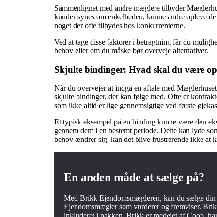
Sammenlignet med andre mæglere tilbyder Mæglerhuset
kunder synes om enkelheden, kunne andre opleve det
noget der ofte tilbydes hos konkurrenterne.
Ved at tage disse faktorer i betragtning får du muligh
behov eller om du måske bør overveje alternativer.
Skjulte bindinger: Hvad skal du være 
Når du overvejer at indgå en aftale med Mæglerhuset 
skjulte bindinger, der kan følge med. Ofte er kontrakt
som ikke altid er lige gennemsigtige ved første øjekas
Et typisk eksempel på en binding kunne være den eksk
gennem dem i en bestemt periode. Dette kan lyde som
behov ændrer sig, kan det blive frustrerende ikke at k
En anden måde at sælge på?
Med Brikk Ejendomsmægleren, kan du sælge din bol
Ejendomsmægler som vurderer og fremviser. Brik
inkluderet i pakken. Brikk er medejet af Coop, har