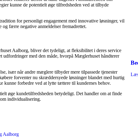
egier kunne de potentielt øge tilfredsheden ved at tilbyde
adition for personligt engagement med innovative løsninger, vil
e og færre negative anmeldelser fremadrettet.
t Aalborg, bliver det tydeligt, at fleksibilitet i deres service
levet udfordringer med den måde, hvorpå Mæglerhuset håndterer
Be
lse, især når andre mæglere tilbyder mere tilpassede tjenester
Læs
øbere forventer nu skræddersyede løsninger blandet med hurtig
kunne forbedre ved at lytte tættere til kundernes behov.
ntielt øge kundetilfredsheden betydeligt. Det handler om at finde
om individualisering.
g Aalborg